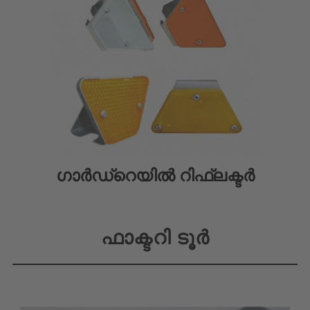
ഗാർഡ്റെയിൽ റിഫ്ലക്ടർ
ഫാക്ടറി ടൂർ