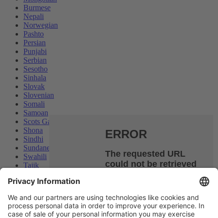
Burmese
Nepali
Norwegian
Pashto
Persian
Punjabi
Serbian
Sesotho
Sinhala
Slovak
Slovenian
Somali
Samoan
Scots Gaelic
Shona
Sindhi
Sundanese
Swahili
Tajik
Tamil
Telugu
Thai
Ukrainian
We use cookies and similar technologies on our website to
Urdu
enhance your experience and personalize content and ads. By
Uzbek