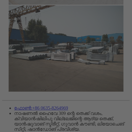
ഫോൺ:+86 0635-8264969
നാഷണൽ ഹൈവേ 309 ന്റെ തെക്ക് വശം,
ക്വിയാൻഷിലിപു വില്ലേജിന്റെ ആദ്യ തെക്ക്,
യാൻഷുവാങ് സ്ട്രീറ്റ്, ഗുവാൻ കൗണ്ടി, ലിയോചെങ്
സിറ്റി, ഷാൻഡോങ് പ്രവിശ്യ.