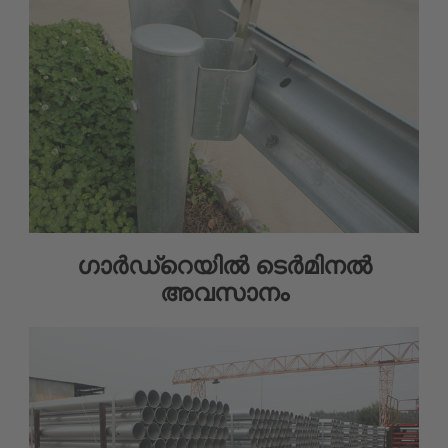
ഗാർഡ്‌റെയിൽ ടെർമിനൽ
അവസാനം