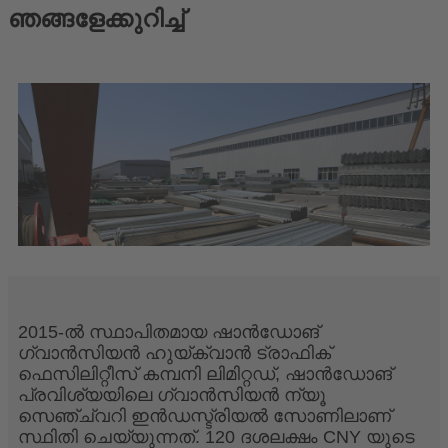
ഞങ്ങളേക്കുറിച്ച്
2015-ൽ സ്ഥാപിതമായ ഷാൻഡോങ്
ഗ്വാൻസിയൻ ഹുയ്‌ക്വാൻ ട്രാഫിക്
ഫെസിലിറ്റീസ് കമ്പനി ലിമിറ്റഡ്, ഷാൻഡോങ്
പ്രവിശ്യയിലെ ഗ്വാൻസിയൻ ന്യൂ
സെഞ്ച്വറി ഇൻഡസ്ട്രിയൽ സോണിലാണ്
സ്ഥിതി ചെയ്യുന്നത്. 120 ദശലക്ഷം CNY യുടെ