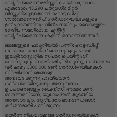
എന്റർപ്രൈസ് രജിസ്റ്റർ ചെയ്ത മൂലധനം
ഏകദേശം 43,290 ചതുരശ്ര മീറ്റർ
വിസ്തൃതിയുള്ളതാണ്. ഹോട്ട് ഡിപ്പ്
ഗാൽവാനൈസ്ഡ് ഗാർഡ്‌റെയിലുകളുടെ
ഉൽപ്പാദനത്തിലും വിൽപ്പനയിലും വൈദഗ്ദ്ധ്യം
നേടിയ സമഗ്രമായ എന്റിറ്റി
എന്റർപ്രൈസസുകളിൽ ഒന്നാണ് ഞങ്ങൾ.
ഞങ്ങളുടെ ഫാക്ടറിയിൽ പത്ത് ഹോട്ട്-ഡിപ്പ്
ഗാൽവാനൈസിംഗ് ലൈനുകളും പത്ത്
ഇലക്ട്രോസ്റ്റാറ്റിക് സ്പ്രേ പെയിന്റിംഗ്
ലൈനുകളും സജ്ജീകരിച്ചിരിക്കുന്നു, ഇത് ഓരോ
വർഷവും 3000,000 ടൺ ഗാർഡ്‌റെയിലുകൾ
നിർമ്മിക്കാൻ ഞങ്ങളെ
അനുവദിക്കുന്നു.ഹുയ്‌ക്വാൻ
ഗാർഡ്‌റെയിലുകളും അനുബന്ധ
ഉപകരണങ്ങളും ചൈനീസ്, അമേരിക്കൻ,
ഓസ്‌ട്രേലിയൻ, യൂറോപ്യൻ തുടങ്ങിയ
അന്താരാഷ്ട്ര, ആഭ്യന്തര മാനദണ്ഡങ്ങൾ
കർശനമായി പാലിക്കുന്നു.
ഉയർന്ന നിലവാരമുള്ള ഗാർഡ്‌റെയിലുകൾ