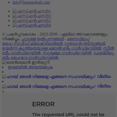
info@hqguardrail.com
© പകർപ്പവകാശം - 2023-2030 : എല്ലാ അവകാശങ്ങളും
നിക്ഷിപ്തം.
ചൂടുള്ള ഉൽപ്പന്നങ്ങൾ
-
സൈറ്റ്മാപ്പ്
ഹൈ സ്പീഡ് ക്രാഷ് ബാരിയർ
,
ഗതാഗത തടസ്സങ്ങൾ
,
ഉയർന്ന കൃത്യതയുള്ള മെറ്റൽ ബീം ഗാർഡ്‌റെയിൽ
,
സ്റ്റീൽ
ബീം ഗാർഡ്‌റെയിൽ
,
സുരക്ഷാ ഗാർഡ്റെയിൽ
,
ഡബ്ല്യു-
ബീം ഹൈവേ ഗാർഡ്‌റെയിൽ
,
ഇമെയിൽ അയയ്ക്കുക
വില്യം
വില്യം
x