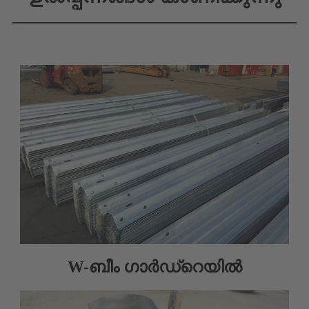
W-ബീം ഗാർഡ്‌റെയിൽ